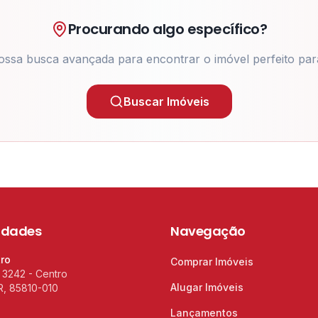
Procurando algo específico?
ossa busca avançada para encontrar o imóvel perfeito par
Buscar Imóveis
idades
Navegação
tro
Comprar Imóveis
 3242 - Centro
Alugar Imóveis
R, 85810-010
Lançamentos