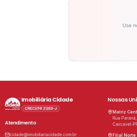
Use n
Imobiliária Cidade
Nossas Un
CRECI/PR 2389-J
Matriz Cen
Rua Paraná,
Atendimento
Cascavel-P
cidade@imobiliariacidade.com.br
Filial Norte