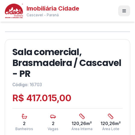
Imobiliária Cidade
Cascavel - Paraná
1
/
6
❮
❯
Sala comercial,
Brasmadeira / Cascavel
- PR
Código:
16703
R$ 417.015,00
2
2
120,26
m²
120,26
m²
Banheiros
Vagas
Área Interna
Área Lote