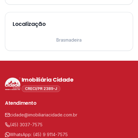
Localização
Leaflet
|
©
OpenStreetMap
contributors ©
CARTO
1
Brasmadeira
Imobiliária Cidade
CRECI/PR 2389-J
Atendimento
cidade@imobiliariacidade.com.br
(45) 3037-7575
WhatsApp:
(45) 9 9114-7575