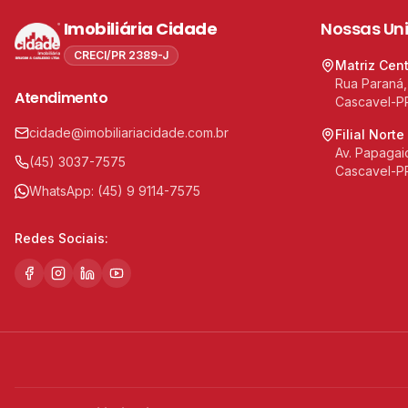
Imobiliária Cidade
Nossas Un
CRECI/PR 2389-J
Matriz Cen
Rua Paraná,
Atendimento
Cascavel-P
cidade@imobiliariacidade.com.br
Filial Norte
Av. Papagaio
(45) 3037-7575
Cascavel-P
WhatsApp:
(45) 9 9114-7575
Redes Sociais: