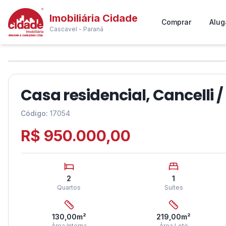
Imobiliária Cidade
Comprar
Alug
Cascavel - Paraná
1
/
6
❮
Casa residencial, Cancelli 
Código:
17054
R$ 950.000,00
2
1
Quartos
Suítes
130,00
m²
219,00
m²
Área Interna
Área Lote