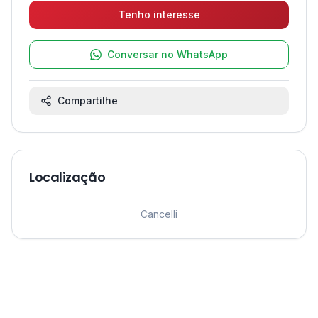
Tenho interesse
Conversar no WhatsApp
Compartilhe
Localização
Leaflet
|
©
OpenStreetMap
contributors ©
CARTO
1
Cancelli