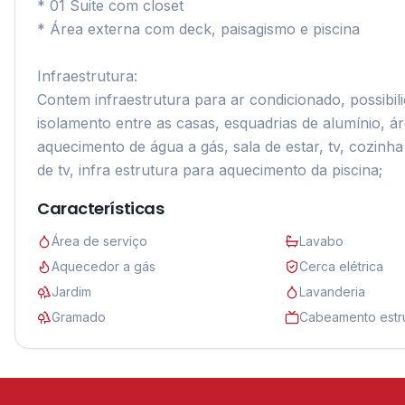
* 01 Suite com closet

* Área externa com deck, paisagismo e piscina

Infraestrutura:

Contem infraestrutura para ar condicionado, possibil
isolamento entre as casas, esquadrias de alumínio, á
aquecimento de água a gás, sala de estar, tv, cozinha 
Características
Área de serviço
Lavabo
Aquecedor a gás
Cerca elétrica
Jardim
Lavanderia
Gramado
Cabeamento estr