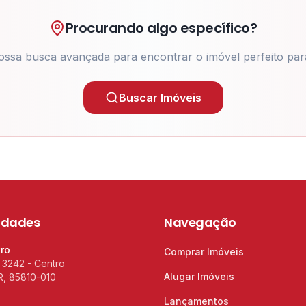
Procurando algo específico?
ossa busca avançada para encontrar o imóvel perfeito par
Buscar Imóveis
idades
Navegação
tro
Comprar Imóveis
 3242 - Centro
Alugar Imóveis
R, 85810-010
Lançamentos