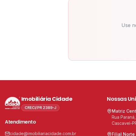
Use n
Imobiliária Cidade
Nossas Un
CRECI/PR 2389-J
Matriz Cen
Rua Paraná,
Atendimento
Cascavel-P
cidade@imobiliariacidade.com.br
Filial Norte